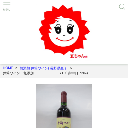
HOME
無添加 井筒ワイン( 長野県産 ）
井筒ワイン 無添加 ｺﾝｺｰﾄﾞ赤中口 720㎖