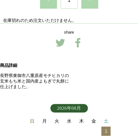
-
+
在庫切れのため注文いただけません。
share
商品詳細
長野県東御市八重原産モチヒカリの
玄米もち米と国内産よもぎで丸餅に
仕上げました。
2026年08月
日
月
火
水
木
金
土
1